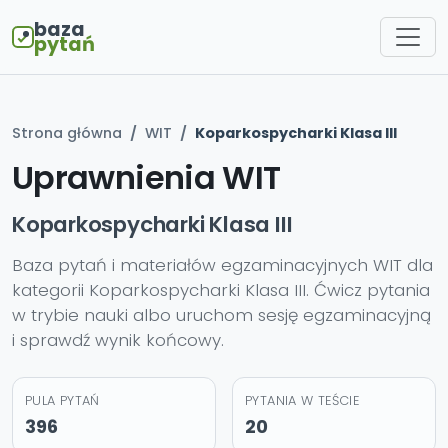
baza
pytań
Strona główna
WIT
Koparkospycharki Klasa III
Uprawnienia WIT
Koparkospycharki Klasa III
Baza pytań i materiałów egzaminacyjnych WIT dla
kategorii Koparkospycharki Klasa III. Ćwicz pytania
w trybie nauki albo uruchom sesję egzaminacyjną
i sprawdź wynik końcowy.
PULA PYTAŃ
PYTANIA W TEŚCIE
396
20