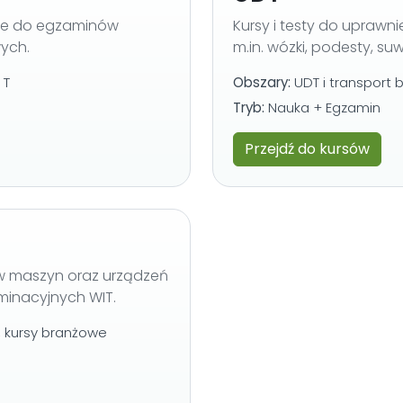
anie do egzaminów
Kursy i testy do uprawn
ych.
m.in. wózki, podesty, suw
 T
Obszary:
UDT i transport bl
Tryb:
Nauka + Egzamin
Przejdź do kursów
ów maszyn oraz urządzeń
inacyjnych WIT.
, kursy branżowe