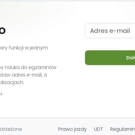
o
iery funkcji w jednym
Doł
 aby nauka do egzaminów
ostaw adres e-mail, a
lizacjach.
u.
strzeżone.
Prawo jazdy
UDT
Regulamin