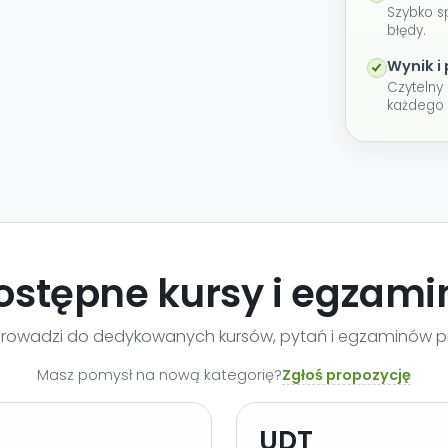
Szybko s
błędy.
Wynik 
Czytelny 
każdego 
ostępne kursy i egzami
prowadzi do dedykowanych kursów, pytań i egzaminów pr
Zgłoś propozycję
Masz pomysł na nową kategorię?
UDT