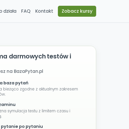
o działa
FAQ
Kontakt
Zobacz kursy
rma darmowych testów i
esz na BazaPytan.pl
a baza pytań
na bieżąco zgodne z aktualnym zakresem
ów.
gzaminu
zna symulacja testu z limitem czasu i
.
 pytanie po pytaniu