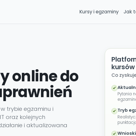
Kursy i egzaminy
Jak t
Platfo
kursów
y online do
Co zyskuj
uprawnień
Aktualn
Pytania 
egzamin
 w trybie egzaminu i
Tryb e
IT oraz kolejnych
Realistyc
punktacją
e działanie i aktualizowana
Wnioski